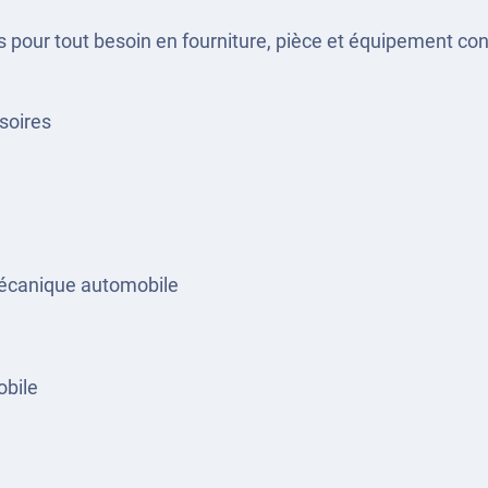
s pour tout besoin en fourniture, pièce et équipement co
ssoires
mécanique automobile
obile