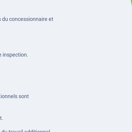
es du concessionnaire et
e inspection.
tionnels sont
t.
du travail additionnel